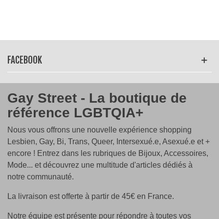
FACEBOOK
Gay Street - La boutique de
référence LGBTQIA+
Nous vous offrons une nouvelle expérience shopping
Lesbien, Gay, Bi, Trans, Queer, Intersexué.e, Asexué.e et +
encore ! Entrez dans les rubriques de Bijoux, Accessoires,
Mode... et découvrez une multitude d'articles dédiés à
notre communauté.
La livraison est offerte à partir de 45€ en France.
Notre équipe est présente pour répondre à toutes vos