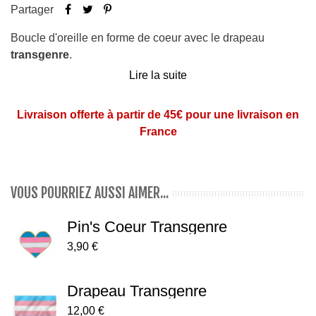
Partager
Boucle d'oreille en forme de coeur avec le drapeau
transgenre
.
Lire la suite
Vendue à l'unité
Contour blanc
Livraison offerte à partir de 45€ pour une livraison en
Dimensions : 1,2 cm de large et 1,2 cm de hauteur
France
Matière : acrylique sur le devant et en acier chirurgical
sur l'arrière (pas d'allergie)
VOUS POURRIEZ AUSSI AIMER...
Pin's Coeur Transgenre
3,90 €
Drapeau Transgenre
12,00 €