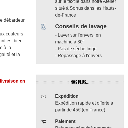
sur le textile dans notre Atelier
situé à Sorrus dans les Hauts-
de-France
re débardeur
Conseils de lavage
ux couleurs
- Laver sur l'envers, en
ant est bien
machine à 30°
e à la
- Pas de sèche linge
galité et la
- Repassage à l'envers
 livraison en
NOS PLUS...
Expédition
Expédition rapide et offerte à
partir de 45€ (en France)
Paiement