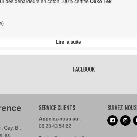
ur des débardeurs en coton 100% certifié
Oeko Tek
ge)
Lire la suite
outes les occasions, que ce soit pour une Pride, une soirée ent
ichez votre soutien à la communauté
LGBTQIA+
de manière ludi
un est libre d'être qui il est. Rejoignez la fête et montrez au m
e et notre fierté est notre pouvoir.
FACEBOOK
érence
SERVICE CLIENTS
SUIVEZ-NOUS
Appelez-nous au
:
06 23 43 54 62
, Gay, Bi,
s les