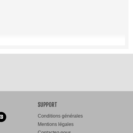
re amis ou simplement pour égayer votre tenue quotidienne.
que et inspirante. Vous rejoignez une foule de personnes
onde entier que vous êtes un glouton de l'égalité avec notre
SUPPORT
Conditions générales
Mentions légales
Contactez-nous