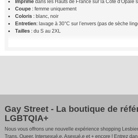
Imprimé
dans les Hauts de France sur la Côte d'Opale s
Coupe
: femme uniquement
Coloris
: blanc, noir
Entretien
: lavage à 30°C sur l'envers (pas de sèche lin
Tailles
: du S au 2XL
Sa coupe moderne et flatteuse en fait un choix idéal pour t
En portant notre débardeur "
Gloutons Rainbow
", vous aff
fières de leur identité et engagées à créer un monde où chac
débardeur spécial Pride. Parce que la diversité est notre forc
Gay Street - La boutique de réf
LGBTQIA+
Nous vous offrons une nouvelle expérience shopping Lesbien
Trans, Queer, Intersexué.e, Asexué.e et + encore ! Entrez dan