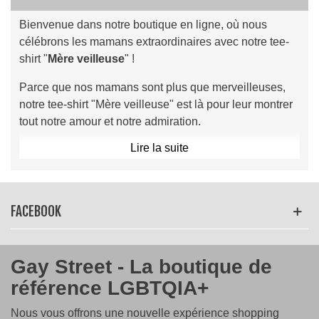
Bienvenue dans notre boutique en ligne, où nous
célébrons les mamans extraordinaires avec notre tee-
shirt "
Mère veilleuse
" !
Parce que nos mamans sont plus que merveilleuses,
notre tee-shirt "Mère veilleuse" est là pour leur montrer
tout notre amour et notre admiration.
Lire la suite
Avec son jeu de mots astucieux et son design élégant,
ce tee-shirt est le cadeau idéal pour exprimer à votre
maman à quel point elle compte pour vous.
FACEBOOK
Coupes : col rond ou col V
Coloris: blanc, noir, violet, anthracite, gris
Tailles : du S au 2XL
Gay Street - La boutique de
Offrez à votre maman un
cadeau
qui lui rappellera
référence LGBTQIA+
chaque jour à quel point elle est une véritable "Mère
veilleuse" avec notre tee-shirt
Ojo Loco
!
Nous vous offrons une nouvelle expérience shopping