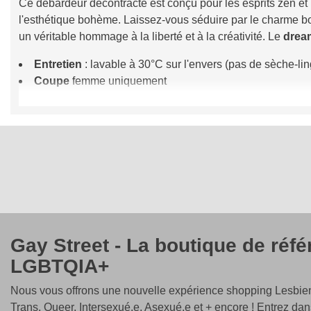
Ce débardeur décontracté est conçu pour les esprits zen et b
l'esthétique bohème. Laissez-vous séduire par le charme bo
un véritable hommage à la liberté et à la créativité. Le
drea
Entretien
: lavable à 30°C sur l'envers (pas de sèche-li
Coupe
femme uniquement
Coloris
: noir et blanc
Matière
: coton 100% certifié
Oeko Tek
Imprimé
avec soin dans notre atelier situé sur la
Côte d
bohème.
Affirmez votre esprit bohème en portant notre débardeur
Bo
Commandez dès maintenant et exprimez votre style bohèm
Gay Street - La boutique de réf
LGBTQIA+
Nous vous offrons une nouvelle expérience shopping Lesbien
Trans, Queer, Intersexué.e, Asexué.e et + encore ! Entrez dan