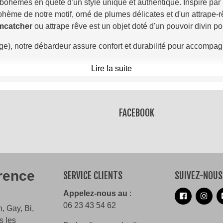
ohèmes en quête d'un style unique et authentique. Inspiré par la
hème de notre motif, orné de plumes délicates et d'un attrape-r
mcatcher
ou attrape rêve est un objet doté d'un pouvoir divin po
nge), notre débardeur assure confort et durabilité pour accompa
Lire la suite
'Opale
dans les
Hauts de France
, chaque débardeur est une pi
FACEBOOK
ho Style
et laissez-vous emporter par son charme envoûtant !
e avec
Ojo Loco
!
érence
SERVICE CLIENTS
SUIVEZ-NOUS
Appelez-nous au
:
06 23 43 54 62
, Gay, Bi,
s les