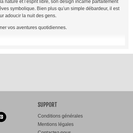
 nature et l'esprit libre, son design incarne parfaitement
êves symbolique. Bien plus qu'un simple débardeur, il est
ur adoucir la nuit des gens.
gner vos aventures quotidiennes.
èce unique chargée de l'énergie positive de notre univers
SUPPORT
Conditions générales
Mentions légales
Contactez-nous