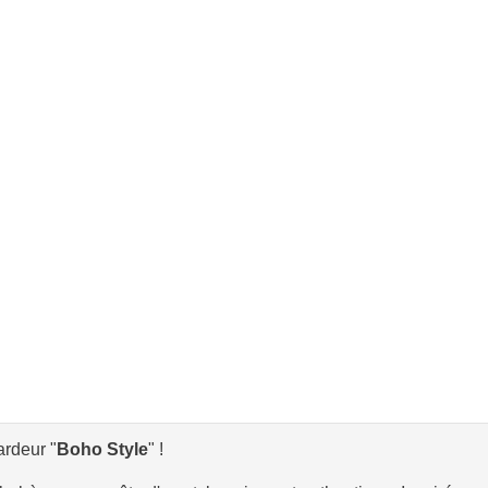
rdeur "
Boho Style
" !