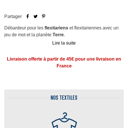
Partager
Débardeur pour les
flexitariens
et flexitariennes avec un
jeu de mot et la planète
Terre
.
Lire la suite
différents
coloris
: blanc, noir
coupe
femme
Livraison offerte à partir de 45€ pour une livraison en
coton certifié
Oeko tex
150 grammes
France
imprimé
en France dans nos ateliers des Hauts de
France
NOS TEXTILES