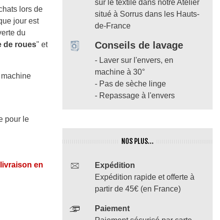
sur le textile dans notre Atelier
achats lors de
situé à Sorrus dans les Hauts-
que jour est
de-France
verte du
Conseils de lavage
e de roues
" et
- Laver sur l'envers, en
machine à 30°
n machine
- Pas de sèche linge
- Repassage à l'envers
e pour le
NOS PLUS...
 livraison en
Expédition
Expédition rapide et offerte à
partir de 45€ (en France)
Paiement