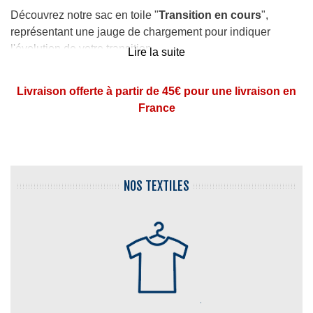
Découvrez notre sac en toile "
Transition en cours
",
représentant une jauge de chargement pour indiquer
l'évolution de votre transition.
Lire la suite
Le drapeau Transgenre (signification des couleurs ci-
Livraison offerte à partir de 45€ pour une livraison en
dessous dans la description) est représenté dans la jauge
France
de chargement. Revendiquez votre transition et soyez fier
de votre transidentité !
Imprimé
en
France
sur la Côte d'Opale sur des sacs de
qualité
NOS TEXTILES
Dimensions :
38 x 42 cm
Coloris
: noir, naturel
Entretien
: lavable en machine à 30° C sur l'envers
(pas de sèche linge)