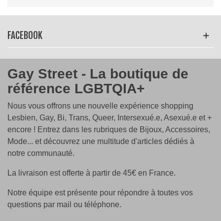
masculin
♦ Le rose représente le genre féminin.
FACEBOOK
♦ La bande blanche, placée entre les deux couleurs, est
un symbole d'identité non binaire et d'individus dont
l'identité de genre ne correspond pas strictement aux
Gay Street - La boutique de
catégories traditionnelles de masculin ou féminin. Elle
référence LGBTQIA+
représente également l'intersexuation, qui est une
condition où une personne naît avec des
Nous vous offrons une nouvelle expérience shopping
caractéristiques biologiques qui ne correspondent pas
Lesbien, Gay, Bi, Trans, Queer, Intersexué.e, Asexué.e et +
aux normes strictes de sexe masculin ou féminin.
encore ! Entrez dans les rubriques de Bijoux, Accessoires,
Mode... et découvrez une multitude d'articles dédiés à
notre communauté.
La livraison est offerte à partir de 45€ en France.
Notre équipe est présente pour répondre à toutes vos
questions par mail ou téléphone.