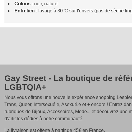
Coloris
: noir, naturel
Entretien
: lavage à 30°C sur l'envers (pas de sèche lin
Gay Street - La boutique de réf
LGBTQIA+
Nous vous offrons une nouvelle expérience shopping Lesbien
Trans, Queer, Intersexué.e, Asexué.e et + encore ! Entrez dan
rubriques de Bijoux, Accessoires, Mode... et découvrez une m
d'articles dédiés à notre communauté.
La livraison est offerte à partir de 45€ en France.