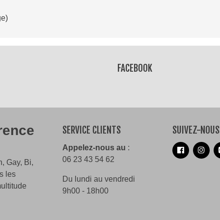
ge)
Lire la suite
FACEBOOK
érence
SERVICE CLIENTS
SUIVEZ-NOUS
Appelez-nous au
:
06 23 43 54 62
, Gay, Bi,
s les
Du lundi au vendredi
ultitude
9h00 - 18h00