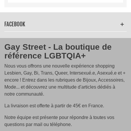
d'Opale
sur des tee shirts en coton 100% certifié
Oeko
Tek
Coupes
: en col V ou col rond, coupe droite ou
cintrée, tout le monde trouvera son bonheur !
FACEBOOK
Coloris
: blanc, noir, gris clair, anthracite
Entretien
: lavage à 30°C sur l'envers (pas de sèche
linge)
Gay Street - La boutique de
Taille
: du S au 3XL
référence LGBTQIA+
Ce tee-shirt est un symbole puissant de votre
Nous vous offrons une nouvelle expérience shopping
engagement envers l'égalité, l'inclusivité et l'amour.
Lesbien, Gay, Bi, Trans, Queer, Intersexué.e, Asexué.e et +
Commandez dès aujourd'hui et joignez-vous à nous
encore ! Entrez dans les rubriques de Bijoux, Accessoires,
dans la célébration de la diversité, de l'amour et de la
Mode... et découvrez une multitude d'articles dédiés à
véritable expression de soi !
notre communauté.
La livraison est offerte à partir de 45€ en France.
Notre équipe est présente pour répondre à toutes vos
questions par mail ou téléphone.