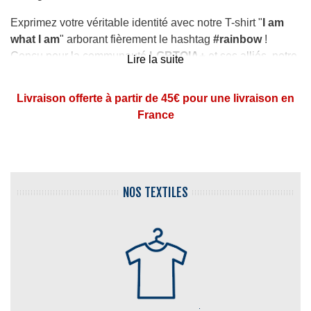
Exprimez votre véritable identité avec notre T-shirt "
I am
what I am
" arborant fièrement le hashtag
#rainbow
!
Conçu pour la communauté
LGBTQIA+
et ses alliés, notre
Lire la suite
tee-shirt incarne l'authenticité, la diversité et la
fierté
.
Affichez votre fierté avec style et assurance, faisant
Livraison offerte à partir de 45€ pour une livraison en
entendre votre voix dans un monde où l'acceptation et le
France
respect sont essentiels.
NOS TEXTILES