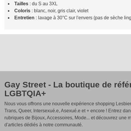
Tailles
: du S au 3XL
Coloris
: blanc, noir, gris clair, violet
Entretien
: lavage à 30°C sur l'envers (pas de sèche lin
Gay Street - La boutique de réf
LGBTQIA+
Nous vous offrons une nouvelle expérience shopping Lesbien
Trans, Queer, Intersexué.e, Asexué.e et + encore ! Entrez dan
rubriques de Bijoux, Accessoires, Mode... et découvrez une m
d'articles dédiés à notre communauté.