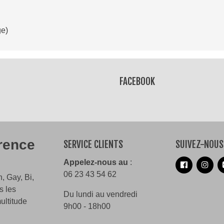
ge)
Lire la suite
FACEBOOK
érence
SERVICE CLIENTS
SUIVEZ-NOUS
Appelez-nous au
:
06 23 43 54 62
, Gay, Bi,
s les
Du lundi au vendredi
ultitude
9h00 - 18h00