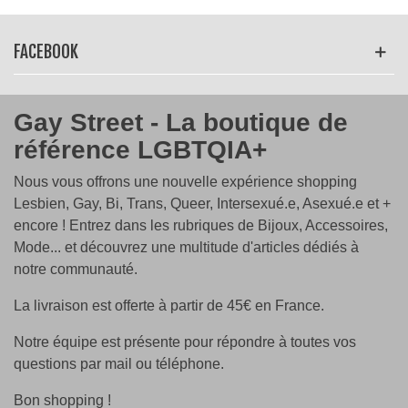
communautaires, de marches des Fiertés ou
manifestations pour l'égalité, ou simplement dans votre
vie de tous les jours, notre shorty "
100% OPEN
" vous
FACEBOOK
permettra de faire une déclaration positive et osée ;-)
Gay Street - La boutique de
référence LGBTQIA+
Nous vous offrons une nouvelle expérience shopping
Lesbien, Gay, Bi, Trans, Queer, Intersexué.e, Asexué.e et +
encore ! Entrez dans les rubriques de Bijoux, Accessoires,
Mode... et découvrez une multitude d'articles dédiés à
notre communauté.
La livraison est offerte à partir de 45€ en France.
Notre équipe est présente pour répondre à toutes vos
questions par mail ou téléphone.
Bon shopping !