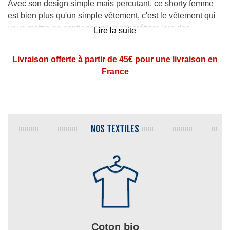
Avec son design simple mais percutant, ce shorty femme
est bien plus qu'un simple vêtement, c'est le vêtement qui
vous mettra en confiance pour concrétiser lors des
Lire la suite
prochaines
Prides
! Avec le mot "
OPEN
" écrit en gros et en
couleur
Rainbow
, il fera forcément sensation !
Livraison offerte à partir de 45€ pour une livraison en
France
NOS TEXTILES
Coton bio