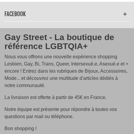
bâtiment. La police arrive et arrête les manifestants
avec violence. En réponse, les gays et les lesbiennes
FACEBOOK
trempent leur main dans l’encre et mettent leurs
empreintes de main sur les murs de San Francisco.
Appelé « le vendredi de la main violette » cette journée
Gay Street - La boutique de
fut l’une des plus visibles manifestations de la
référence LGBTQIA+
reconnaissance homosexuelle.
Nous vous offrons une nouvelle expérience shopping
Lesbien, Gay, Bi, Trans, Queer, Intersexué.e, Asexué.e et +
encore ! Entrez dans les rubriques de Bijoux, Accessoires,
Mode... et découvrez une multitude d'articles dédiés à
notre communauté.
La livraison est offerte à partir de 45€ en France.
Notre équipe est présente pour répondre à toutes vos
questions par mail ou téléphone.
Bon shopping !