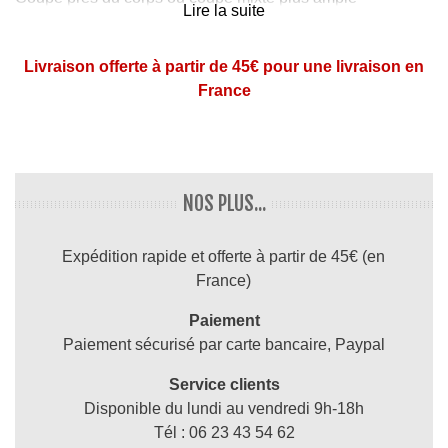
Lire la suite
Stonewall, là où tout a commencé... Les émeutes de
Stonewall
ont été une série de conflits violents qui
Livraison offerte à partir de 45€ pour une livraison en
opposaient les homosexuels avec les forces de l'ordre de
France
New York. Le 28 juin 1969, après une descente de police
dans le bar gay "Stonewall Inn", situé sur Christopher
Street, au cœur du Greenwich Village. Stonewall est
considéré comme le mouvement de demande d’égalité des
NOS PLUS...
droits des gays et des lesbiennes.
Expédition rapide et offerte à partir de 45€ (en
France)
Paiement
Paiement sécurisé par carte bancaire, Paypal
Service clients
Disponible du lundi au vendredi 9h-18h
Tél : 06 23 43 54 62