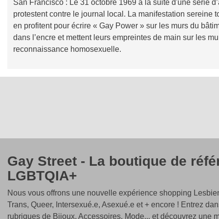
San Francisco : Le 31 octobre 1969 à la suite d'une série 
protestent contre le journal local. La manifestation sereine t
en profitent pour écrire « Gay Power » sur les murs du bâtim
dans l’encre et mettent leurs empreintes de main sur les mur
reconnaissance homosexuelle.
Gay Street - La boutique de réf
LGBTQIA+
Nous vous offrons une nouvelle expérience shopping Lesbien
Trans, Queer, Intersexué.e, Asexué.e et + encore ! Entrez dan
rubriques de Bijoux, Accessoires, Mode... et découvrez une m