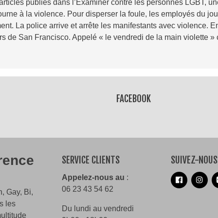
d’articles publiés dans l’Examiner contre les personnes LGBT, u
ourne à la violence. Pour disperser la foule, les employés du jour
ent. La police arrive et arrête les manifestants avec violence. 
s de San Francisco. Appelé « le vendredi de la main violette » ce
Lire la suite
FACEBOOK
érence
SERVICE CLIENTS
SUIVEZ-NOUS
Appelez-nous au
:
06 23 43 54 62
, Gay, Bi,
s les
Du lundi au vendredi
ultitude