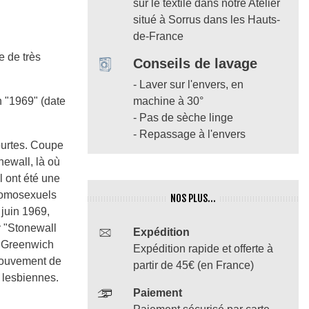
sur le textile dans notre Atelier
situé à Sorrus dans les Hauts-
de-France
e de très
Conseils de lavage
- Laver sur l'envers, en
n "1969" (date
machine à 30°
- Pas de sèche linge
- Repassage à l'envers
ourtes. Coupe
ewall, là où
 ont été une
 homosexuels
NOS PLUS...
 juin 1969,
y "Stonewall
Expédition
u Greenwich
Expédition rapide et offerte à
mouvement de
partir de 45€ (en France)
 lesbiennes.
Paiement