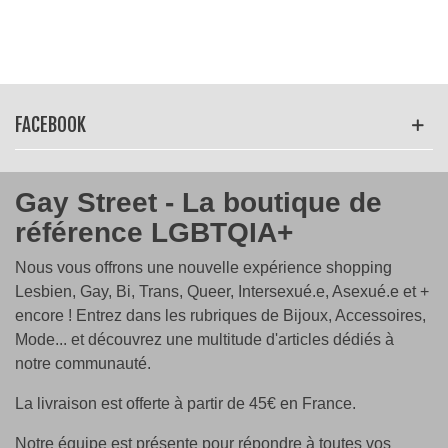
FACEBOOK
Gay Street - La boutique de
référence LGBTQIA+
Nous vous offrons une nouvelle expérience shopping
Lesbien, Gay, Bi, Trans, Queer, Intersexué.e, Asexué.e et +
encore ! Entrez dans les rubriques de Bijoux, Accessoires,
Mode... et découvrez une multitude d'articles dédiés à
notre communauté.
La livraison est offerte à partir de 45€ en France.
Notre équipe est présente pour répondre à toutes vos