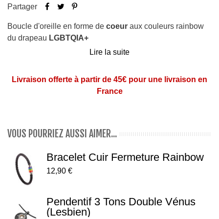
Partager
Boucle d'oreille en forme de
coeur
aux couleurs rainbow
du drapeau
LGBTQIA+
Lire la suite
Vendue à l'unité
Contour blanc
Livraison offerte à partir de 45€ pour une livraison en
Dimensions du coeur : largeur 1,2 cm et hauteur 1,2 cm
France
Matière : devant en acrylique et arrière en acier
chirurgical (pas d'allergie)
VOUS POURRIEZ AUSSI AIMER...
Bracelet Cuir Fermeture Rainbow
12,90 €
Pendentif 3 Tons Double Vénus
(lesbien)