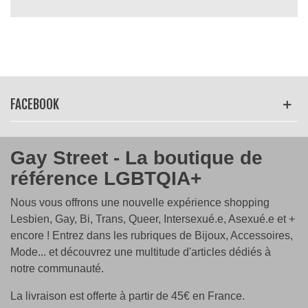
FACEBOOK
Gay Street - La boutique de
référence LGBTQIA+
Nous vous offrons une nouvelle expérience shopping
Lesbien, Gay, Bi, Trans, Queer, Intersexué.e, Asexué.e et +
encore ! Entrez dans les rubriques de Bijoux, Accessoires,
Mode... et découvrez une multitude d'articles dédiés à
notre communauté.
La livraison est offerte à partir de 45€ en France.