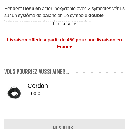
Pendentif
lesbien
acier inoxydable avec 2 symboles vénus
sur un système de balancier. Le symbole
double
Vénus
représente deux femmes ensemble.
Lire la suite
Dimensions
du pendentif : 2,1 cm de diamètre
Livraison offerte à partir de 45€ pour une livraison en
En
acier inoxydable
(pas d'allergie)
France
Le pendentif est rond. Il est creusé au milieu pour faire
apparaitre le symbole Vénus. Deux symbole Vénus sont
suspendus par un système de balancier sur la partie
inférieure du pendentif.
VOUS POURRIEZ AUSSI AIMER...
Pensez au cordon vendu à part
ici
Cordon
1,00 €
NOS PLUS...