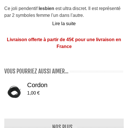
Ce joli pendentif
lesbien
est ultra discret. Il est représenté
par 2 symboles femme l'un dans l'autre.
Lire la suite
Dimensions
: ce pendentif mesure 1,8 cm de haut et
1,5 cm de large.
Livraison offerte à partir de 45€ pour une livraison en
Matière
: en acier chirurgical (pas d'allergie)
France
Nous y ajoutons un petit anneau vous permettant de le
porter sur un cordon cité ou sur une chaîne
Pensez au cordon vendu à part
ici
VOUS POURRIEZ AUSSI AIMER...
Cordon
1,00 €
NOS PLUS...