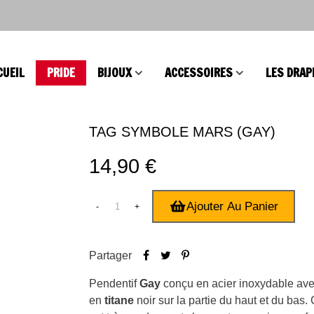
CUEIL
PRIDE
BIJOUX
ACCESSOIRES
LES DRAP
TAG SYMBOLE MARS (GAY)
14,90 €
Ajouter Au Panier
-
+
Partager
Pendentif
Gay
conçu en acier inoxydable avec
en
titane
noir sur la partie du haut et du bas.