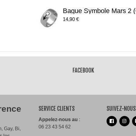
Bague Symbole Mars 2 
14,90 €
FACEBOOK
érence
SERVICE CLIENTS
SUIVEZ-NOUS
Appelez-nous au
:
06 23 43 54 62
, Gay, Bi,
s les