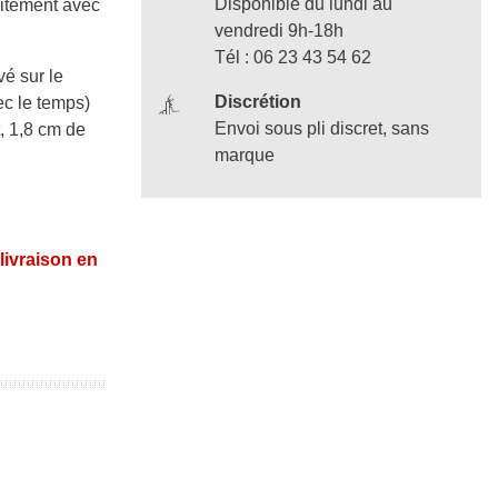
Disponible du lundi au
aitement avec
vendredi 9h-18h
Tél : 06 23 43 54 62
é sur le
Discrétion
ec le temps)
Envoi sous pli discret, sans
, 1,8 cm de
marque
 livraison en
Bague NOIRE GAY
17,50 €