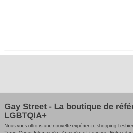
Gay Street - La boutique de réf
LGBTQIA+
Nous vous offrons une nouvelle expérience shopping Lesbien
Trans, Queer, Intersexué.e, Asexué.e et + encore ! Entrez dan