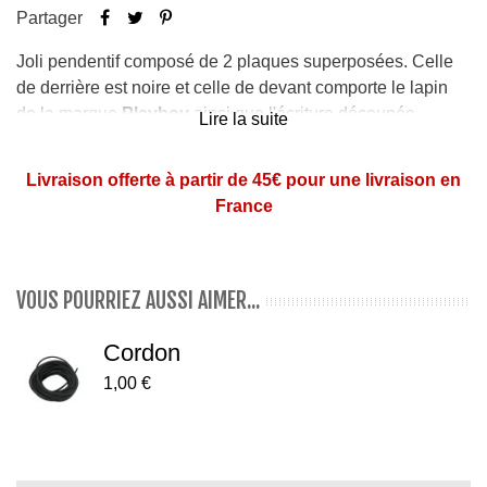
Partager
Joli pendentif composé de 2 plaques superposées. Celle
de derrière est noire et celle de devant comporte le lapin
de la marque
Playboy
ainsi que l'écriture découpée,
Lire la suite
laissant apparaitre le noir de la plaque du dessous.
Livraison offerte à partir de 45€ pour une livraison en
Dimensions
: 4,8 x 2,8 cm
France
En acier chirurgical
Tous nos bijoux sont expédiés dans une pochette
cadeau
Pensez au cordon vendu à part
ici
VOUS POURRIEZ AUSSI AIMER...
Cordon
1,00 €