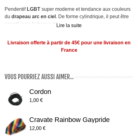
Pendentif
LGBT
super moderne et tendance aux couleurs
du
drapeau arc en ciel
. De forme cylindrique, il peut être
assorti avec la bague
ici
.
Lire la suite
Dimensions
du cylindre : 1,2 cm de diamètre et 1,4 cm
Livraison offerte à partir de 45€ pour une livraison en
de hauteur
France
Vendu sans chaîne. Pensez au cordon vendu
ici
En
acier chirurgical
(pas d'allergie)
VOUS POURRIEZ AUSSI AIMER...
Cordon
1,00 €
Cravate Rainbow Gaypride
12,00 €