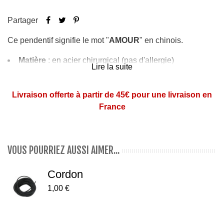
Partager
Ce pendentif signifie le mot "
AMOUR
" en chinois.
Matière
: en acier chirurgical (pas d'allergie)
Lire la suite
Dimensions
: 2,9 cm de haut x 1,9 cm de large
Pensez au cordon vendu à part
ici
Livraison offerte à partir de 45€ pour une livraison en
France
VOUS POURRIEZ AUSSI AIMER...
Cordon
1,00 €