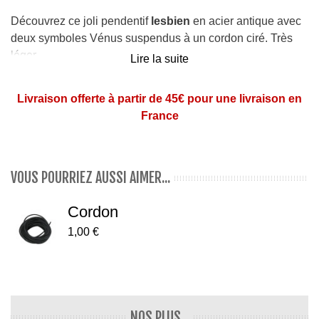
Découvrez ce joli pendentif
lesbien
en acier antique avec
deux symboles Vénus suspendus à un cordon ciré. Très
léger
Lire la suite
Matière :
acier antique
Livraison offerte à partir de 45€ pour une livraison en
Dimensions
: 2,4 x 1,4 cm
France
Pendentif monté sur un cordon en coton ciré noir.
VOUS POURRIEZ AUSSI AIMER...
Cordon
1,00 €
NOS PLUS...