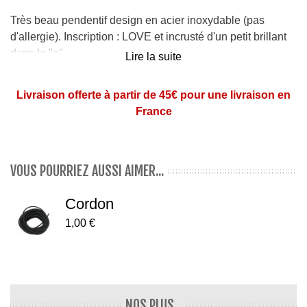
Très beau pendentif design en acier inoxydable (pas
d'allergie). Inscription : LOVE et incrusté d'un petit brillant
dans le "o".
Lire la suite
Dimensions
: 2,7 x 0,9 cm.
Livraison offerte à partir de 45€ pour une livraison en
Couleurs
: couleur or sur la partie du dessous, et
France
couleur argent sur la partie du dessus
Pensez au cordon vendu à part
ici
VOUS POURRIEZ AUSSI AIMER...
Cordon
1,00 €
NOS PLUS...