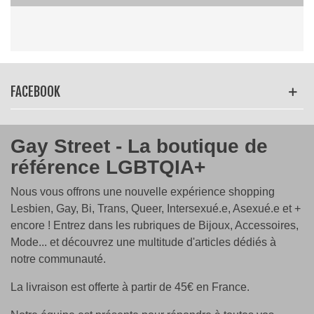
Lire la suite
FACEBOOK
Gay Street - La boutique de
référence LGBTQIA+
Nous vous offrons une nouvelle expérience shopping
Lesbien, Gay, Bi, Trans, Queer, Intersexué.e, Asexué.e et +
encore ! Entrez dans les rubriques de Bijoux, Accessoires,
Mode... et découvrez une multitude d'articles dédiés à
notre communauté.
La livraison est offerte à partir de 45€ en France.