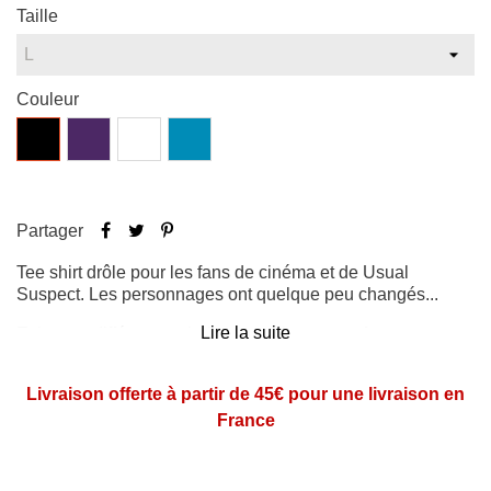
Taille
Couleur
Noir
Violet
Blanc
Bleu
atoll
Partager
Tee shirt drôle pour les fans de cinéma et de Usual
Suspect. Les personnages ont quelque peu changés...
Lire la suite
​Existe en différents coloris, coupe homme et femme.
Composition 100% coton.
Très bonne tenue au lavage.
Livraison offerte à partir de 45€ pour une livraison en
Conseil d'entretien : Lavage à 40°C, tee-shirt à l'envers.
France
Imprimé en France.