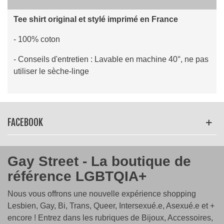
Tee shirt original et stylé imprimé en France
- 100% coton
- Conseils d'entretien : Lavable en machine 40°, ne pas
utiliser le sèche-linge
Lire la suite
FACEBOOK
Gay Street - La boutique de
référence LGBTQIA+
Nous vous offrons une nouvelle expérience shopping
Lesbien, Gay, Bi, Trans, Queer, Intersexué.e, Asexué.e et +
encore ! Entrez dans les rubriques de Bijoux, Accessoires,