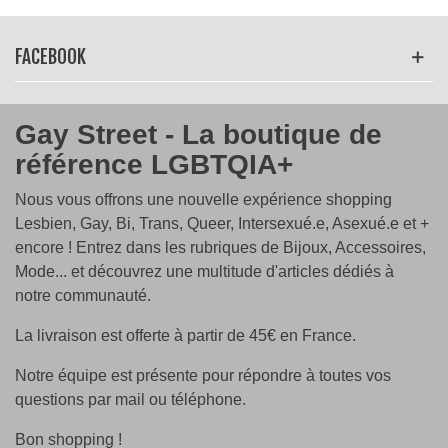
vous soyez
queer
, allié ou simplement un fervent
défenseur de l'égalité, ce débardeur est un moyen
puissant d'exprimer votre engagement envers un
FACEBOOK
monde plus juste et inclusif.
Imprimé
en
France
sur la Côte d'Opale sur des
Gay Street - La boutique de
débardeurs en coton 100% certifié
Oeko Tek
référence LGBTQIA+
Coupes
: femme uniquement
Coloris
: noir
Nous vous offrons une nouvelle expérience shopping
Entretien
: lavage à 30°C sur l'envers (pas de sèche
Lesbien, Gay, Bi, Trans, Queer, Intersexué.e, Asexué.e et +
linge)
encore ! Entrez dans les rubriques de Bijoux, Accessoires,
Tailles
: du S au 2XL
Mode... et découvrez une multitude d'articles dédiés à
notre communauté.
Conçu pour offrir confort et style, notre débardeur "
Love
is Love
" est fabriqué à partir de matériaux de qualité
La livraison est offerte à partir de 45€ en France.
supérieure pour une sensation agréable tout au long de
la journée. Sa coupe moderne et flatteuse en fait le
Notre équipe est présente pour répondre à toutes vos
choix idéal pour vos marches lors des
Prides
ou tout
questions par mail ou téléphone.
simplement pour afficher votre soutien au quotidien.
Bon shopping !
Faites partie du mouvement pour l'amour et