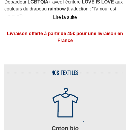
Débardeur
LGBTQIA+
avec l'écriture
LOVE IS LOVE
aux
couleurs du drapeau
rainbow
(traduction : "l'amour est
l'amour").
Lire la suite
Célébrez l'amour dans toute sa splendeur avec notre
Livraison offerte à partir de 45€ pour une livraison en
débardeur "Love is Love" aux couleurs de l'arc-en-ciel,
France
parfait pour marcher lors des
Prides
et des manifestations
LGBTQIA+ !
NOS TEXTILES
Coton bio