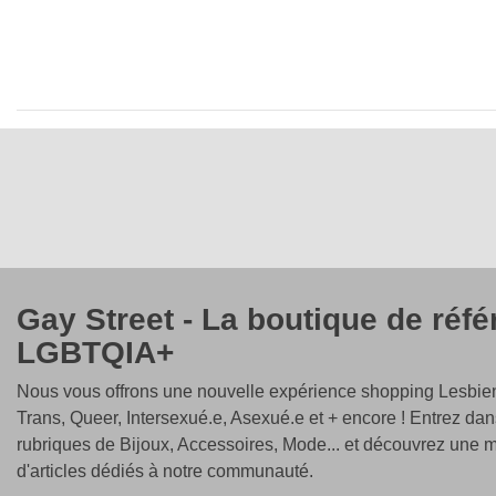
Gay Street - La boutique de réf
LGBTQIA+
Nous vous offrons une nouvelle expérience shopping Lesbien
Trans, Queer, Intersexué.e, Asexué.e et + encore ! Entrez dan
rubriques de Bijoux, Accessoires, Mode... et découvrez une m
d'articles dédiés à notre communauté.