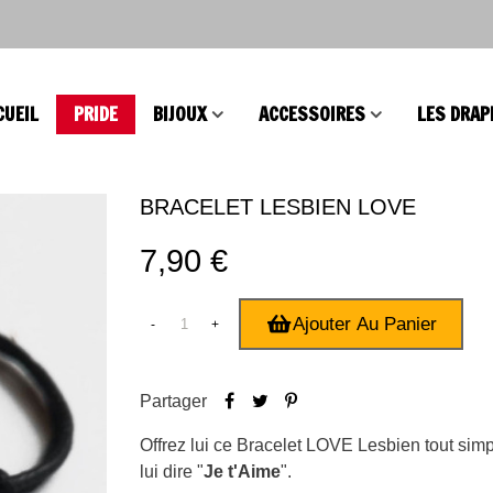
CUEIL
PRIDE
BIJOUX
ACCESSOIRES
LES DRAP
BRACELET LESBIEN LOVE
7,90 €
Ajouter Au Panier
-
+
Partager
Offrez lui ce Bracelet LOVE Lesbien tout sim
lui dire "
Je t'Aime
".