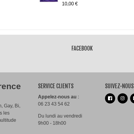
10,00 €
FACEBOOK
érence
SERVICE CLIENTS
SUIVEZ-NOUS
Appelez-nous au
:
06 23 43 54 62
, Gay, Bi,
s les
Du lundi au vendredi
ultitude
9h00 - 18h00