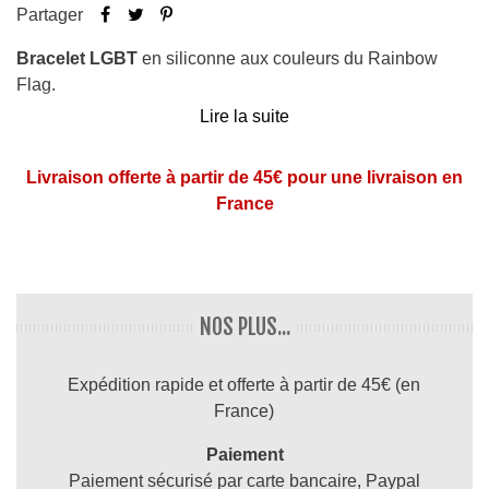
Partager
Bracelet LGBT
en siliconne aux couleurs du Rainbow
Flag.
Lire la suite
Bracelet largeur 0.9 cm
Matière silicone
Livraison offerte à partir de 45€ pour une livraison en
Bracelet LGBT pour gay, lesbienne, Bisexuel,
France
Trangenre
Donnez une touche sympa à votre look avec ce bracelet
multicolore.
A porter tous les jours, lors de vos soirées et vos
NOS PLUS...
évènements LGBT comme les Marches des Fiertés.
Expédition rapide et offerte à partir de 45€ (en
Inutile de l'enlever lors de votre douche, bain , piscine, spa,
France)
sauna... Le
bracelet LGBT
est très résistant.
Paiement
Paiement sécurisé par carte bancaire, Paypal