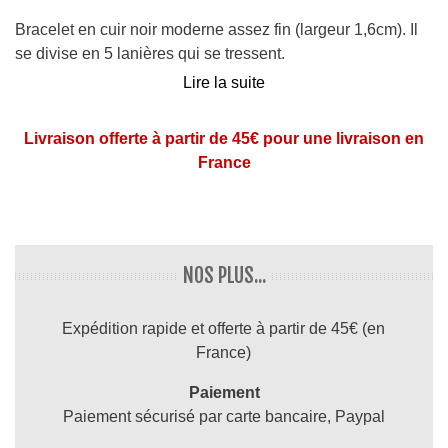
Bracelet en cuir noir moderne assez fin (largeur 1,6cm). Il
se divise en 5 lanières qui se tressent.
Lire la suite
Fermeture par pression (2 crans de réglage possibles)
Longueur : 21cm
Livraison offerte à partir de 45€ pour une livraison en
Largeur : 1,6 cm
France
Couleur : noir
NOS PLUS...
Expédition rapide et offerte à partir de 45€ (en
France)
Paiement
Paiement sécurisé par carte bancaire, Paypal