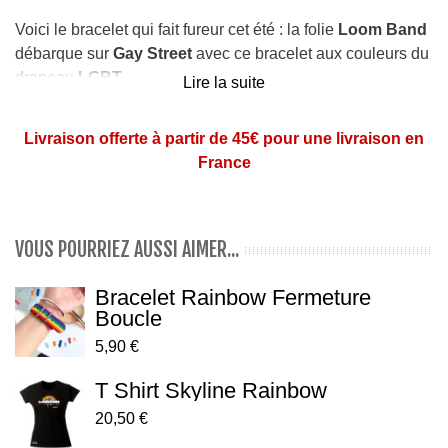
Voici le bracelet qui fait fureur cet été : la folie
Loom Band
débarque sur
Gay Street
avec ce bracelet aux couleurs du
drapeau
LGBT
.
Lire la suite
Bracelet confectionné avec plusieurs élastiques.
Livraison offerte à partir de 45€ pour une livraison en
S'adapte à tous les poignets.
France
VOUS POURRIEZ AUSSI AIMER...
Bracelet Rainbow Fermeture
Boucle
5,90 €
T Shirt Skyline Rainbow
20,50 €