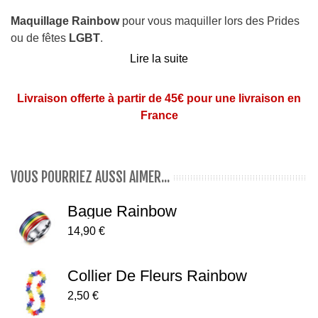
Maquillage Rainbow
pour vous maquiller lors des Prides
ou de fêtes
LGBT
.
Lire la suite
Maquillage tout prêt aux couleurs de l'arc en ciel.
Petit stick avec capuchon de protection permettant de le
Livraison offerte à partir de 45€ pour une livraison en
fermer entre chaque utilisation.
France
(photo non contractuelle)
VOUS POURRIEZ AUSSI AIMER...
Bague Rainbow
14,90 €
Collier De Fleurs Rainbow
2,50 €