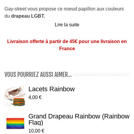
Gay-street vous propose ce noeud papillon aux couleurs
du
drapeau LGBT.
Lire la suite
La fermeture se fait par un crochet.
Le tour de cou est ajustable grâce à système coulissant.
Livraison offerte à partir de 45€ pour une livraison en
Dimensions du noeud papillon: 12 cm x 6 cm
France
VOUS POURRIEZ AUSSI AIMER...
Lacets Rainbow
4,00 €
Grand Drapeau Rainbow (Rainbow
Flag)
10,00 €