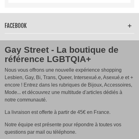
Tailles
: du S au 3XL
Que vous soyez un habitué des Prides ou que ce soit
votre première fois, notre tee-shirt sera votre meilleur
FACEBOOK
allié pour vous sentir en phase avec l'esprit de la fête et
de l'inclusion. Avec lui, vous serez sûr de faire partie
intégrante de cette célébration colorée et pleine
Gay Street - La boutique de
d'amour.
référence LGBTQIA+
Nous vous offrons une nouvelle expérience shopping
Lesbien, Gay, Bi, Trans, Queer, Intersexué.e, Asexué.e et +
encore ! Entrez dans les rubriques de Bijoux, Accessoires,
Mode... et découvrez une multitude d'articles dédiés à
notre communauté.
La livraison est offerte à partir de 45€ en France.
Notre équipe est présente pour répondre à toutes vos
questions par mail ou téléphone.