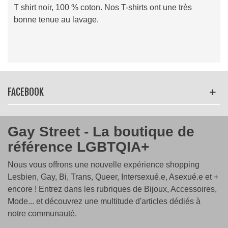
T shirt noir, 100 % coton. Nos T-shirts ont une très
bonne tenue au lavage.
Lire la suite
FACEBOOK
Gay Street - La boutique de
référence LGBTQIA+
Nous vous offrons une nouvelle expérience shopping
Lesbien, Gay, Bi, Trans, Queer, Intersexué.e, Asexué.e et +
encore ! Entrez dans les rubriques de Bijoux, Accessoires,
Mode... et découvrez une multitude d'articles dédiés à
notre communauté.