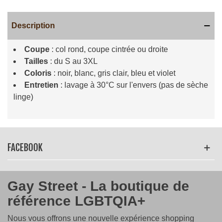
Description
Coupe
: col rond, coupe cintrée ou droite
Tailles
: du S au 3XL
Coloris
: noir, blanc, gris clair, bleu et violet
Entretien
: lavage à 30°C sur l'envers (pas de sèche
linge)
Lire la suite
FACEBOOK
Gay Street - La boutique de
référence LGBTQIA+
Nous vous offrons une nouvelle expérience shopping