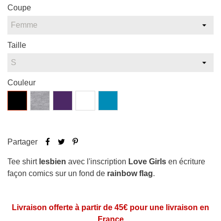
Coupe
Taille
Couleur
Noir
Gris
Violet
Blanc
Bleu
chiné
atoll
Partager
Tee shirt
lesbien
avec l'inscription
Love Girls
en écriture
façon comics sur un fond de
rainbow flag
.
Lire la suite
Livraison offerte à partir de 45€ pour une livraison en
France