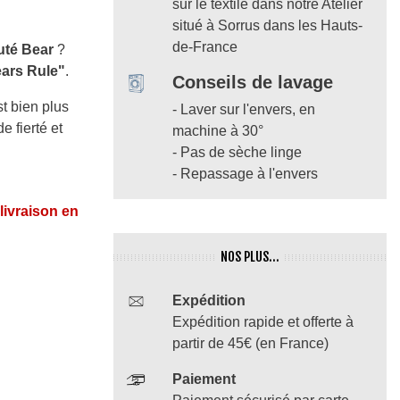
sur le textile dans notre Atelier
situé à Sorrus dans les Hauts-
de-France
té Bear
?
ars Rule"
.
Conseils de lavage
st bien plus
- Laver sur l'envers, en
e fierté et
machine à 30°
- Pas de sèche linge
- Repassage à l'envers
 livraison en
NOS PLUS...
Expédition
Expédition rapide et offerte à
partir de 45€ (en France)
Paiement