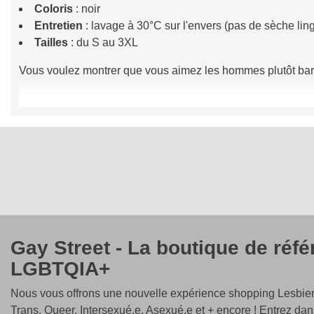
Coloris
: noir
Entretien
: lavage à 30°C sur l'envers (pas de sèche lin
Tailles
: du S au 3XL
Vous voulez montrer que vous aimez les hommes plutôt barbus
Gay Street - La boutique de réf
LGBTQIA+
Nous vous offrons une nouvelle expérience shopping Lesbien
Trans, Queer, Intersexué.e, Asexué.e et + encore ! Entrez dan