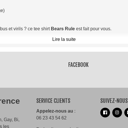
ge)
 et virils ? ce tee shirt
Bears
Rule
est fait pour vous.
Lire la suite
FACEBOOK
érence
SERVICE CLIENTS
SUIVEZ-NOUS
Appelez-nous au
:
06 23 43 54 62
, Gay, Bi,
s les