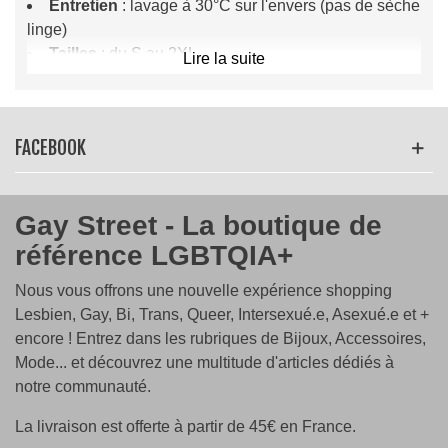
Entretien
: lavage à 30°C sur l'envers (pas de sèche
linge)
Tailles
: du S au 2XL
Lire la suite
FACEBOOK
Gay Street - La boutique de
référence LGBTQIA+
Nous vous offrons une nouvelle expérience shopping
Lesbien, Gay, Bi, Trans, Queer, Intersexué.e, Asexué.e et +
encore ! Entrez dans les rubriques de Bijoux, Accessoires,
Mode... et découvrez une multitude d'articles dédiés à
notre communauté.
La livraison est offerte à partir de 45€ en France.