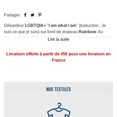
Partager
Débardeur
LGBTQIA+
"
I am what I am
" (traduction : Je
suis ce que je suis) sur fond de drapeau
Rainbow
. Au
design Rock'n Roll, ce débardeur est parfait pour être porté
Lire la suite
dans la vie quotidienne ou lors de
Marches des Fiertés
!
Livraison offerte à partir de 45€ pour une livraison en
Soyons fière de nous !
France
NOS TEXTILES