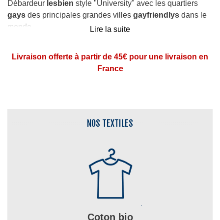
Débardeur
lesbien
style "University" avec les quartiers
gays
des principales grandes villes
gayfriendlys
dans le
monde.
Lire la suite
Débardeur lesbien original avec le "
radar gay
" (gaydar).
Livraison offerte à partir de 45€ pour une livraison en
France
NOS TEXTILES
Coton bio