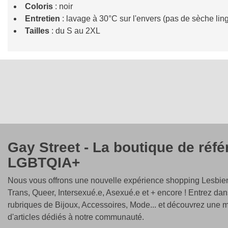
Coloris
: noir
Entretien
: lavage à 30°C sur l'envers (pas de sèche lin
Tailles
: du S au 2XL
Gay Street - La boutique de réf
LGBTQIA+
Nous vous offrons une nouvelle expérience shopping Lesbien
Trans, Queer, Intersexué.e, Asexué.e et + encore ! Entrez dan
rubriques de Bijoux, Accessoires, Mode... et découvrez une m
d'articles dédiés à notre communauté.