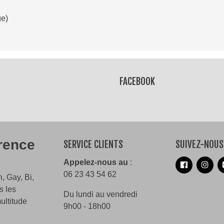
ge)
Lire la suite
FACEBOOK
érence
SERVICE CLIENTS
SUIVEZ-NOUS
Appelez-nous au
:
06 23 43 54 62
, Gay, Bi,
s les
Du lundi au vendredi
ultitude
9h00 - 18h00