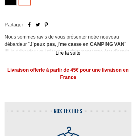
Partager
Nous sommes ravis de vous présenter notre nouveau
débardeur "
J'peux pas, j'me casse en CAMPING VAN
"
!!!! le débardeur qui résume parfaitement votre état d'esprit
Lire la suite
du moment !
Livraison offerte à partir de 45€ pour une livraison en
différents coloris
: blanc, noir
France
coupe
femme
coton certifié
Oeko tex
imprimé en
France
dans nos ateliers des Hauts de
France
NOS TEXTILES
Si vous êtes amateur de
Vanlife
et de sensations fortes, ce
débardeur est faite pour vous.