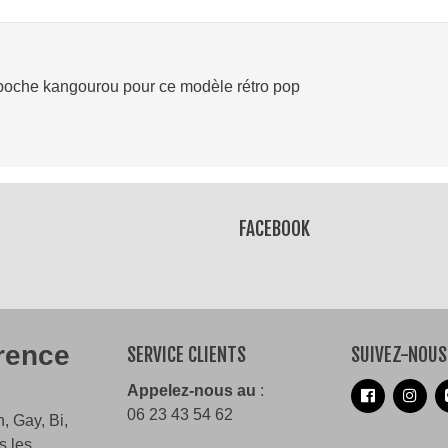
poche kangourou pour ce modèle rétro pop
Lire la suite
FACEBOOK
érence
SERVICE CLIENTS
SUIVEZ-NOUS
Appelez-nous au
:
06 23 43 54 62
, Gay, Bi,
s les