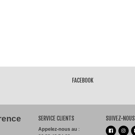
ress Pride
eau Bi
€
FACEBOOK
érence
SERVICE CLIENTS
SUIVEZ-NOUS
Appelez-nous au
: