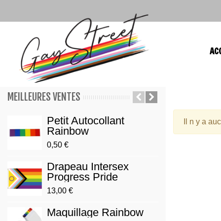
AC
MEILLEURES VENTES
Petit Autocollant
Pin'
Il n y a au
Rainbow
Prid
0,50 €
3,90 €
Drapeau Intersex
Brac
Progress Pride
Gay/
13,00 €
3,00 €
Maquillage Rainbow
Pin'