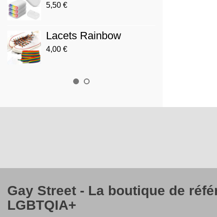
Prog
5,50 €
3,90 €
Lacets Rainbow
Drap
4,00 €
12,00 
Gay Street - La boutique de réf
LGBTQIA+