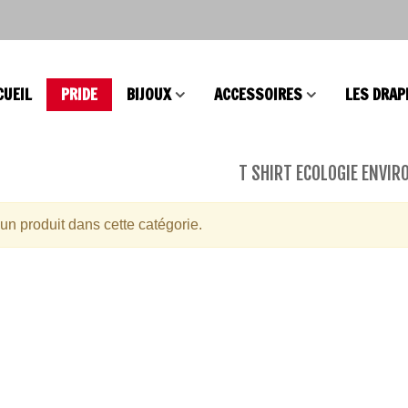
CUEIL
PRIDE
BIJOUX
ACCESSOIRES
LES DRAP
T SHIRT ECOLOGIE ENVI
s Intersex Progress
cun produit dans cette catégorie.
e
elet Brésilien
lesbien LGBT
s Coeur Intersex