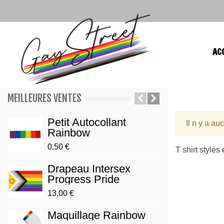
AC
MEILLEURES VENTES
Petit Autocollant
Pin'
Il n y a au
Rainbow
Prid
0,50 €
3,90 €
T shirt stylé
Drapeau Intersex
Brac
Progress Pride
Gay/
13,00 €
3,00 €
Maquillage Rainbow
Pin'