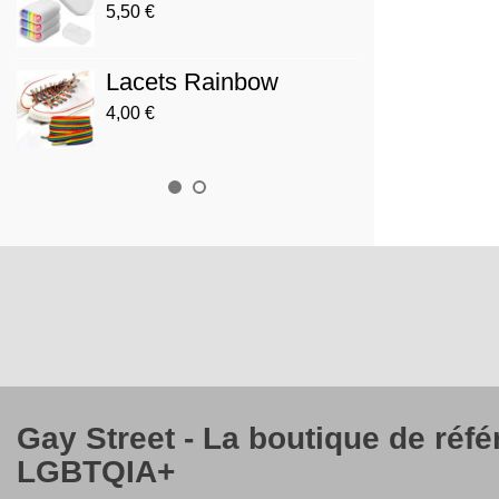
Prog
5,50 €
3,90 €
Lacets Rainbow
Drap
4,00 €
12,00 
Gay Street - La boutique de réf
LGBTQIA+