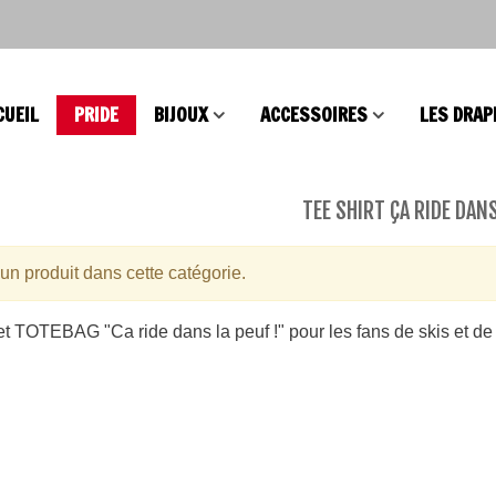
CUEIL
PRIDE
BIJOUX
ACCESSOIRES
LES DRAP
TEE SHIRT ÇA RIDE DANS
s Intersex Progress
cun produit dans cette catégorie.
e
s et TOTEBAG "Ca ride dans la peuf !" pour les fans de skis et 
elet Brésilien
Lire la suite
lesbien LGBT
s Coeur Intersex