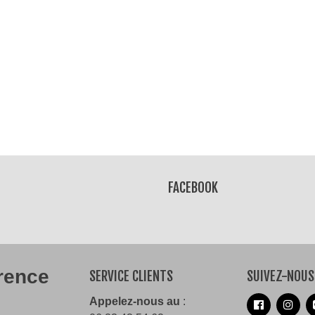
ress Pride
eau Bi
€
FACEBOOK
érence
SERVICE CLIENTS
SUIVEZ-NOUS
Appelez-nous au
: