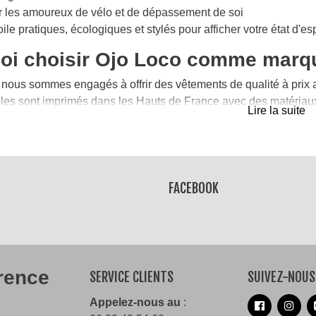
ress Pride
ur les amoureux de vélo et de dépassement de soi
ile pratiques, écologiques et stylés pour afficher votre état d'e
eau Bi
oi choisir Ojo Loco comme marqu
€
nous sommes engagés à offrir des vêtements de qualité à prix 
cles sont imprimés dans les Hauts de France avec des matéria
Lire la suite
FACEBOOK
érence
SERVICE CLIENTS
SUIVEZ-NOUS
Appelez-nous au
: