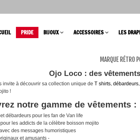
CUEIL
PRIDE
BIJOUX
ACCESSOIRES
LES DRAP
MARQUE RÉTRO P
Ojo Loco : des vêtements
s Intersex Progress
e
 invite à découvrir sa collection unique de
T shirts
,
débardeurs
jito !
rez notre gamme de vêtements :
elet Brésilien
lesbien LGBT
 et débardeurs pour les fan de Van life
 pour les addicts de la célèbre boisson mojito
avec des messages humoristiques
s Coeur Intersex
riginaux et amusants -