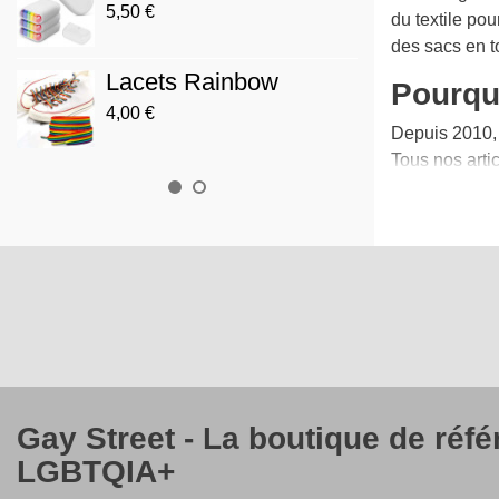
Prog
5,50 €
du textile po
3,90 €
des sacs en to
Lacets Rainbow
Drap
Pourqu
4,00 €
12,00 
Depuis 2010, 
Tous nos arti
Gay Street - La boutique de réf
LGBTQIA+