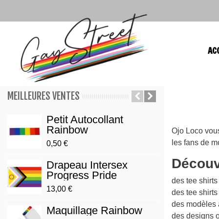
AC
MEILLEURES VENTES
Petit Autocollant
Pin'
Rainbow
Prid
Ojo Loco vous
les fans de mo
0,50 €
3,90 €
Découv
Drapeau Intersex
Brac
Progress Pride
Gay/
des tee shirts
13,00 €
3,00 €
des tee shirts
des modèles 
Maquillage Rainbow
Pin'
des designs o