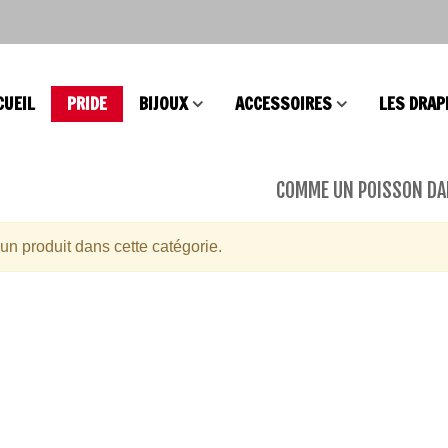
CUEIL
PRIDE
BIJOUX
ACCESSOIRES
LES DRAP
COMME UN POISSON DA
s Intersex Progress
cun produit dans cette catégorie.
e
elet Brésilien
lesbien LGBT
s Coeur Intersex