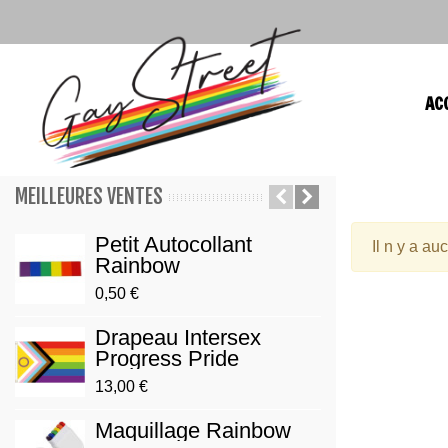
AC
MEILLEURES VENTES
Petit Autocollant
Pin'
Il n y a au
Rainbow
Prid
0,50 €
3,90 €
Drapeau Intersex
Brac
Progress Pride
Gay/
13,00 €
3,00 €
Maquillage Rainbow
Pin'