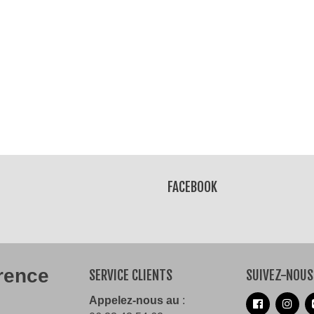
ress Pride
eau Bi
€
FACEBOOK
érence
SERVICE CLIENTS
SUIVEZ-NOUS
Appelez-nous au
: