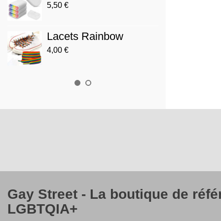
Prog
5,50 €
3,90 €
Lacets Rainbow
Drap
4,00 €
12,00 
Gay Street - La boutique de réf
LGBTQIA+